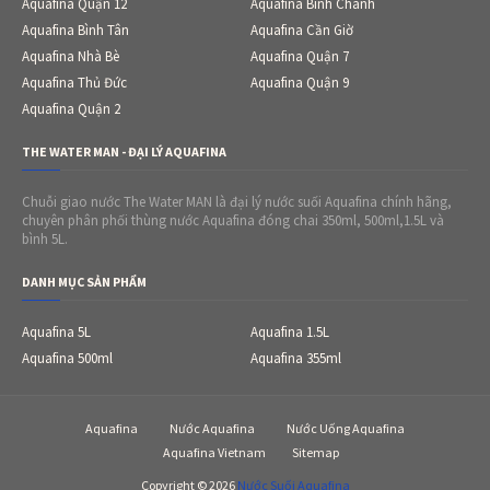
Aquafina Quận 12
Aquafina Bình Chánh
Aquafina Bình Tân
Aquafina Cần Giờ
Aquafina Nhà Bè
Aquafina Quận 7
Aquafina Thủ Đức
Aquafina Quận 9
Aquafina Quận 2
THE WATER MAN - ĐẠI LÝ AQUAFINA
Chuỗi giao nước The Water MAN là đại lý nước suối Aquafina chính hãng,
chuyên phân phối thùng nước Aquafina đóng chai 350ml, 500ml,1.5L và
bình 5L.
DANH MỤC SẢN PHẨM
Aquafina 5L
Aquafina 1.5L
Aquafina 500ml
Aquafina 355ml
Aquafina
Nước Aquafina
Nước Uống Aquafina
Aquafina Vietnam
Sitemap
Copyright ©
2026
Nước Suối Aquafina