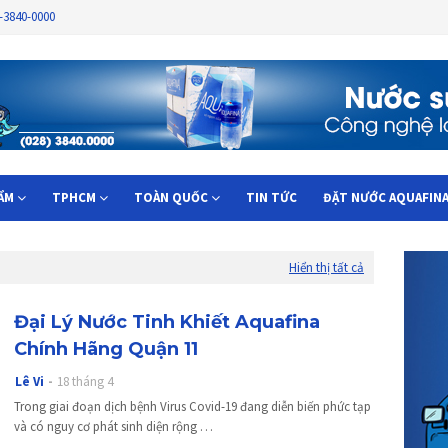
8-3840-0000
ẨM
TPHCM
TOÀN QUỐC
TIN TỨC
ĐẶT NƯỚC AQUAFIN
Hiển thị tất cả
Đại Lý Nước Tinh Khiết Aquafina
Chính Hãng Quận 11
Lê Vi
18 tháng 4
Trong giai đoạn dịch bệnh Virus Covid-19 đang diễn biến phức tạp
và có nguy cơ phát sinh diện rộng …