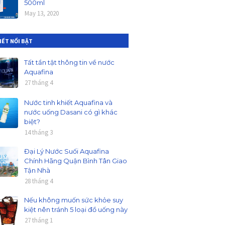
500ml
May 13, 2020
VIẾT NỔI BẬT
Tất tần tật thông tin về nước
Aquafina
27 tháng 4
Nước tinh khiết Aquafina và
nước uống Dasani có gì khác
biệt?
14 tháng 3
Đại Lý Nước Suối Aquafina
Chính Hãng Quận Bình Tân Giao
Tận Nhà
28 tháng 4
Nếu không muốn sức khỏe suy
kiệt nên tránh 5 loại đồ uống này
27 tháng 1